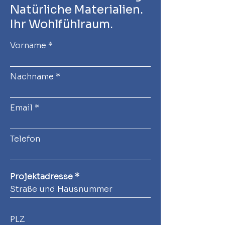
Baustellentag in
Natürliche Materialien.
Hundheim: Einblicke in
Ihr Wohlfühlraum.
einen Neubau von
Anton Holzbau
Vorname
Nachname
Email
Telefon
Projektadresse