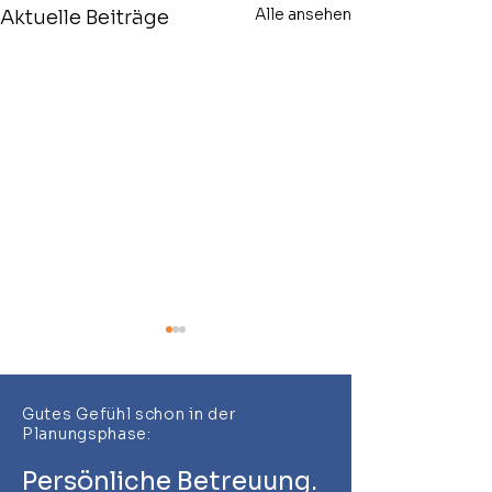
Alle ansehen
Aktuelle Beiträge
Gutes Gefühl schon in der
Planungsphase:
Persönliche Betreuung.
Baustelle haut