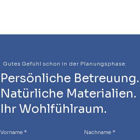
Gutes Gefühl schon in der Planungsphase:
Persönliche Betreuung.
Baus
Natürliche Materialien.
Baustellentag in
Hundheim: Einblicke in
einen Neubau von Anton
Ihr Wohlfühlraum.
Holzbau
Vorname
Nachname