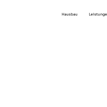
Hausbau
Leistung
rarb
Das Zimmererhandwerk
aus über tausend Jah
weitergetragenem un
modernen technischen 
von Terrassen, Überda
hin zum Holzhaus, Ind