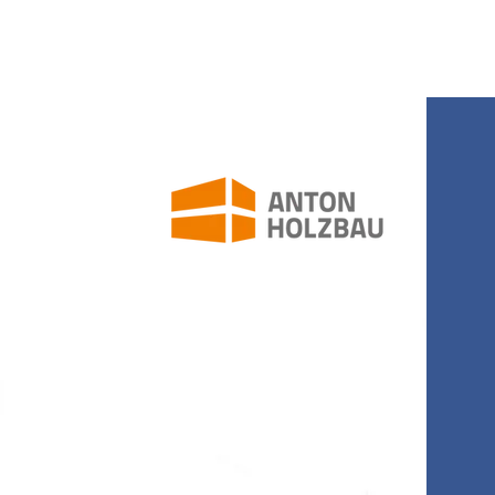
Anton Holzbau GmbH
Idarwaldstraße 10a
54497 Morbach-
Bischofsdhron
0 65 33 / 93 88-0
info@anton-