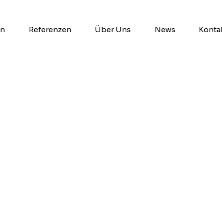
en
Referenzen
Über Uns
News
Konta
 ist heutzutage eine Kombination
ren, von Generation zu Generation
d bewährten Wissen und hoch
Innovationen. Von der Erstellung
chungen, Carports, Dachstühlen bis
ustriehallen und Objektbauten