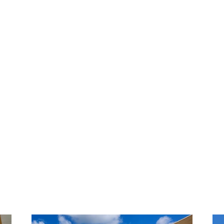
bilden wir alles mit 
fachlicher Expertise a
dreidimensionalen We
Abbund, die Vorfertig
bis hin zur Montage bi
einer Hand.
Wir beraten, planen und
- Dachstuhl
- Carport
- Terrasse
- Überdachung
- Vordach
- Lohnabbund
- Materiallieferung