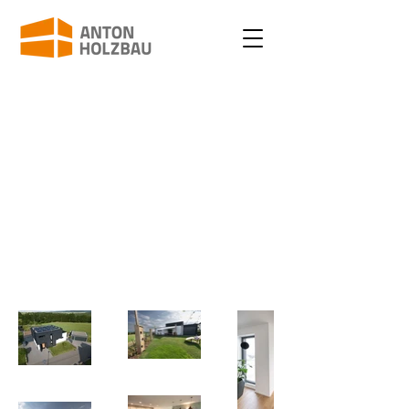
Hier kannst du dein Projekt
beschreiben. Gib einen kurzen
Überblick oder gehe ins Detail
darüber, was genau Eure
Leistungen waren, wie ihr
vorgegangen seid und informiere
deine Leser über Wissenswertes.
Um Projektbeschreibungen
hinzuzufügen, gehe zu „Projekte
verwalten“.