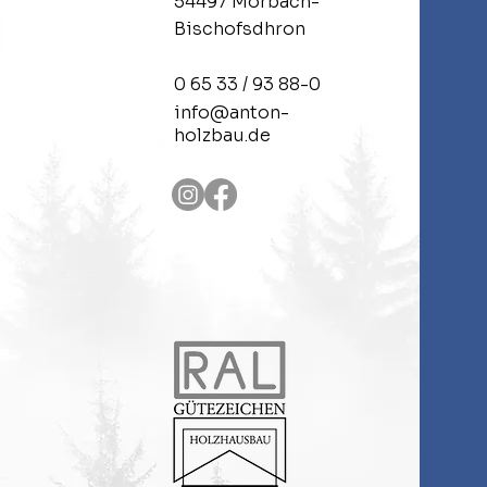
54497 Morbach-
Bischofsdhron
0 65 33 / 93 88-0
info@anton-
holzbau.de